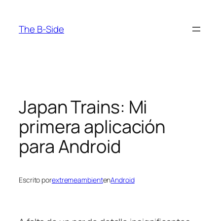
Saltar
al
The B-Side
contenido
Japan Trains: Mi
primera aplicación
para Android
Escrito por
extremeambient
en
Android